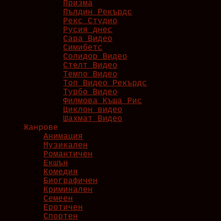
Призма
Пълдин Рекърдс
Рекс Студио
Русия днес
Сара Видео
Симибетс
Солидор Видео
Стелт Видео
Темпо Видео
Топ Видео Рекърдс
Турбо Видео
Филмова Къща Рис
Циклон видео
Шахмат Видео
Жанрове
Анимация
Музикален
Романтичен
Екшън
Комедия
Биографичен
Криминален
Семеен
Еротичен
Спортен