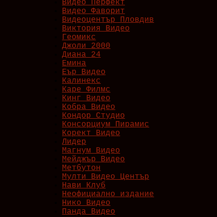
Видео Перфект
Видео Фаворит
Видеоцентър Пловдив
Виктория Видео
Геомикс
Джоли 2000
Диана 24
Емина
Еър Видео
Калинекс
Каре Филмс
Кинг Видео
Кобра Видео
Кондор Студио
Консорциум Пирамис
Корект Видео
Лидер
Магнум Видео
Мейджър Видео
Метбутон
Мулти Видео Център
Нави Клуб
Неофициално издание
Нико Видео
Панда Видео