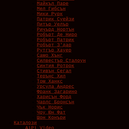
Майкъл Паре
Мел Гибсън
Мики Рурк
Патрик Суейзи
Питър Уелър
Ричърд Нортън
Робърт Де Ниро
Робърт Патрик
Робърт З'дар
Рутгър Хауер
Само Хънг
Силвестър Сталоун
Синтия Ротрок
Стивън Сегал
Терънс Хил
Том Ханкс
Урсула Андрес
Франк Загарино
Харисън Форд
Чарлс Бронсън
Чък Норис
Чоу Юн Фат
Шон Конъри
Каталози
AiPi Video