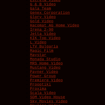
Estrela Video
G & B Video
Gala Team
Genex Corporation
Glory Video
Gold Video
Hacomat AG Home Video
Irena 2-90
Jetta Video
KIK Top Video
L Video
LTV Bulgaria
Magic Film
Maystar
Monada Studio
MRS Home Video
Mustang Video
Payner Video
Power Group
Premiere Video
Prooptiki
Proxima
Scala Video
SDM Video House
Sky Movies Video