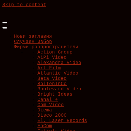
Skip to content
Нови заглавия
Случаен избор
Фирми разпространители
Action Group
AiPi Video
Alexandra Video
Art Film
Atlantic Video
Beta Video
BolTenInCo
Boulevard Video
Bright Ideas
Canal +
Com Video
Diema
Disco 2000
El. Laser Records
EnCom