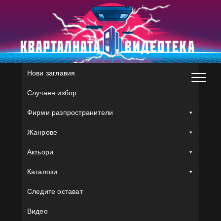
Skip
to
content
Нови заглавия
Случаен избор
Фирми разпространители
Жанрове
Актьори
Каталози
Следите остават
Видео