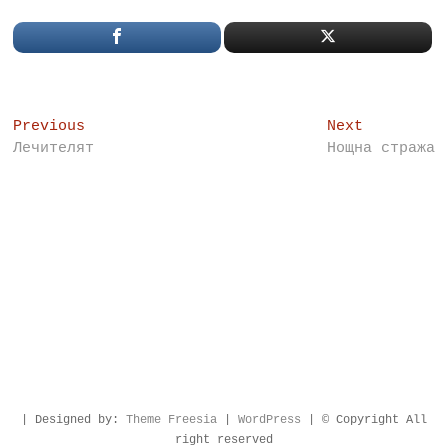
Post
Previous
Next
Previous
Next
post:
post:
Лечителят
Нощна стража
navigation
| Designed by:
Theme Freesia
|
WordPress
| © Copyright All
right reserved