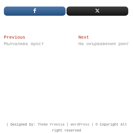
Post
Previous
Next
Previous
Next
post:
post:
Мълчалива ярост
На окървавения ринг
navigation
| Designed by:
Theme Freesia
|
WordPress
| © Copyright All
right reserved