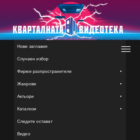
Skip
to
content
Нови заглавия
Случаен избор
Фирми разпространители
Жанрове
Актьори
Каталози
Следите остават
Видео