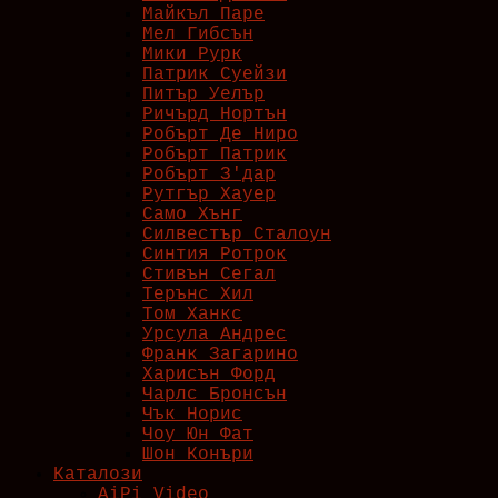
Майкъл Паре
Мел Гибсън
Мики Рурк
Патрик Суейзи
Питър Уелър
Ричърд Нортън
Робърт Де Ниро
Робърт Патрик
Робърт З'дар
Рутгър Хауер
Само Хънг
Силвестър Сталоун
Синтия Ротрок
Стивън Сегал
Терънс Хил
Том Ханкс
Урсула Андрес
Франк Загарино
Харисън Форд
Чарлс Бронсън
Чък Норис
Чоу Юн Фат
Шон Конъри
Каталози
AiPi Video