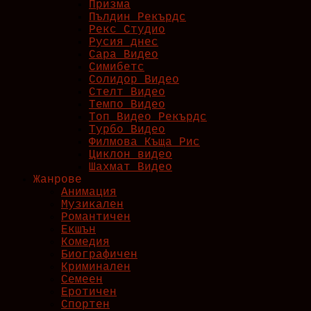
Призма
Пълдин Рекърдс
Рекс Студио
Русия днес
Сара Видео
Симибетс
Солидор Видео
Стелт Видео
Темпо Видео
Топ Видео Рекърдс
Турбо Видео
Филмова Къща Рис
Циклон видео
Шахмат Видео
Жанрове
Анимация
Музикален
Романтичен
Екшън
Комедия
Биографичен
Криминален
Семеен
Еротичен
Спортен