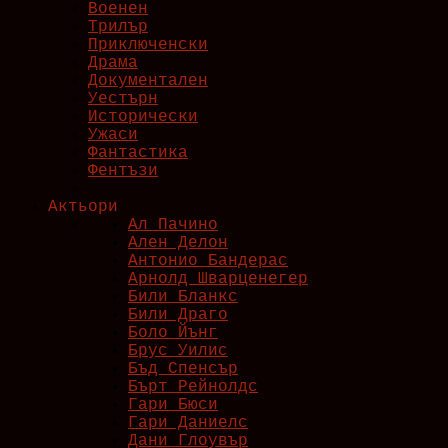
Военен
Трилър
Приключенски
Драма
Документален
Уестърн
Исторически
Ужаси
Фантастика
Фентъзи
Актьори
Ал Пачино
Ален Делон
Антонио Бандерас
Арнолд Шварценегер
Били Блaнкс
Били Драго
Боло Йънг
Брус Уилис
Бъд Спенсър
Бърт Рейнолдс
Гари Бюси
Гари Даниелс
Дани Глоувър