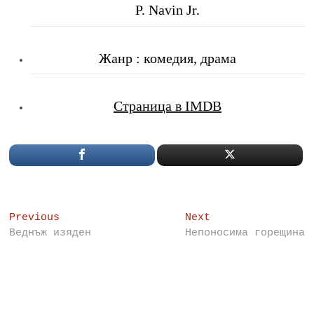
P. Navin Jr.
Жанр : комедия, драма
Страница в IMDB
Post
Previous
Next
Previous
Next
post:
post:
Веднъж изяден
Непоносима горещина
navigation