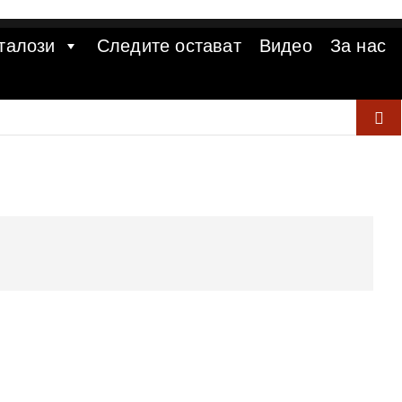
талози
Следите остават
Видео
За нас