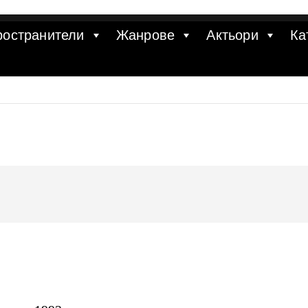
ространители
Жанрове
Актьори
Ка