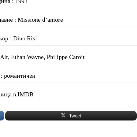
дина : 1993
авие : Missione d’amore
ор : Dino Risi
Alt, Ethan Wayne, Philippe Caroit
: романтичен
ница в IMDB
Tweet