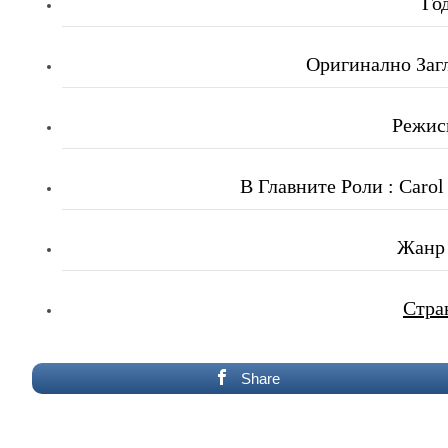
Го
Оригинално Загл
Режись
В Главните Роли : Carol 
Жанр 
Стра
Share