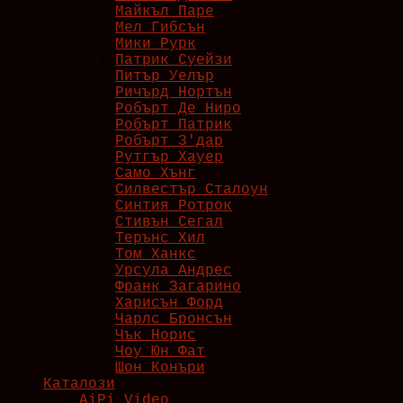
Майкъл Паре
Мел Гибсън
Мики Рурк
Патрик Суейзи
Питър Уелър
Ричърд Нортън
Робърт Де Ниро
Робърт Патрик
Робърт З'дар
Рутгър Хауер
Само Хънг
Силвестър Сталоун
Синтия Ротрок
Стивън Сегал
Терънс Хил
Том Ханкс
Урсула Андрес
Франк Загарино
Харисън Форд
Чарлс Бронсън
Чък Норис
Чоу Юн Фат
Шон Конъри
Каталози
AiPi Video