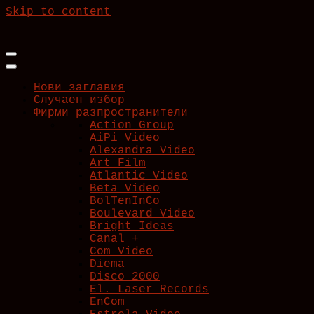
Skip to content
Нови заглавия
Случаен избор
Фирми разпространители
Action Group
AiPi Video
Alexandra Video
Art Film
Atlantic Video
Beta Video
BolTenInCo
Boulevard Video
Bright Ideas
Canal +
Com Video
Diema
Disco 2000
El. Laser Records
EnCom