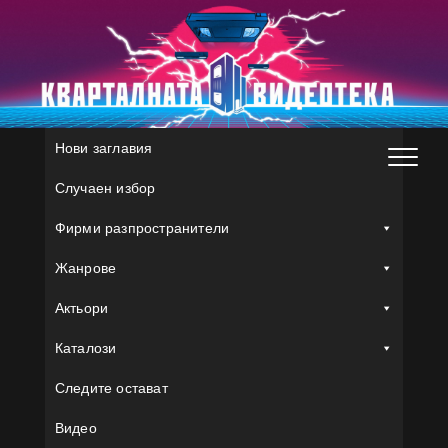
Skip
to
content
Нови заглавия
Случаен избор
Фирми разпространители
Жанрове
Актьори
Каталози
Следите остават
Видео