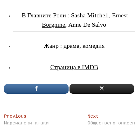
В Главните Роли
: Sasha Mitchell,
Ernest
Borgnine
, Anne De Salvo
Жанр : драма, комедия
Страница в IMDB
Post
Previous
Next
Previous
Next
post:
post:
Марсиански атаки
Обществено опасен
navigation