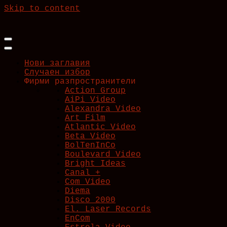
Skip to content
Нови заглавия
Случаен избор
Фирми разпространители
Action Group
AiPi Video
Alexandra Video
Art Film
Atlantic Video
Beta Video
BolTenInCo
Boulevard Video
Bright Ideas
Canal +
Com Video
Diema
Disco 2000
El. Laser Records
EnCom