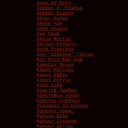
Дани Де Вито
Дейвид А. Прайър
Дейвид Брадли
Денис Хопър
Джеки Чан
Джеф Уинкот
Джо Пеши
Джоди Фостър
Джулия Робъртс
Долф Лундгрен
Дон "Дракона" Уилсън
Жан Клод Ван Дам
Камерън Мичъл
Кевин Костнър
Киану Рийвс
Клинт Истууд
Кори Хайм
Кристоф Ламбер
Кристофър Уокън
Крисчън Слейтър
Леонардо Ди Каприо
Лоренцо Ламас
Майкъл Бийн
Майкъл Дудикоф
Майкъл Дъглас