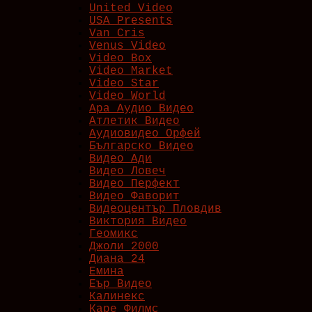
United Video
USA Presents
Van Cris
Venus Video
Video Box
Video Market
Video Star
Video World
Ара Аудио Видео
Атлетик Видео
Аудиовидео Орфей
Българско Видео
Видео Ади
Видео Ловеч
Видео Перфект
Видео Фаворит
Видеоцентър Пловдив
Виктория Видео
Геомикс
Джоли 2000
Диана 24
Емина
Еър Видео
Калинекс
Каре Филмс