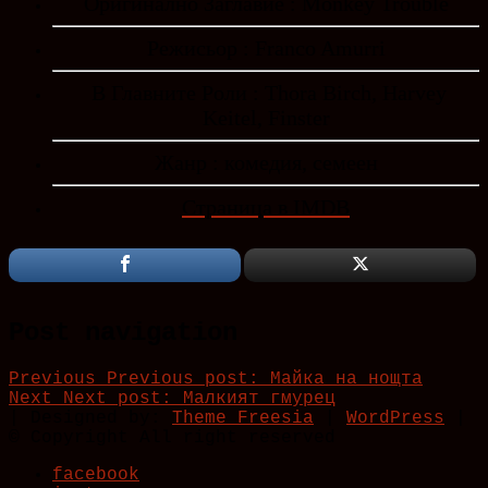
Оригинално Заглавие : Monkey Trouble
Режисьор : Franco Amurri
В Главните Роли : Thora Birch, Harvey
Keitel, Finster
Жанр : комедия, семеен
Страница в IMDB
Post navigation
Previous
Previous post:
Майка на нощта
Next
Next post:
Малкият гмурец
| Designed by:
Theme Freesia
|
WordPress
|
© Copyright All right reserved
facebook