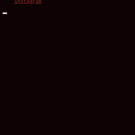
instagram