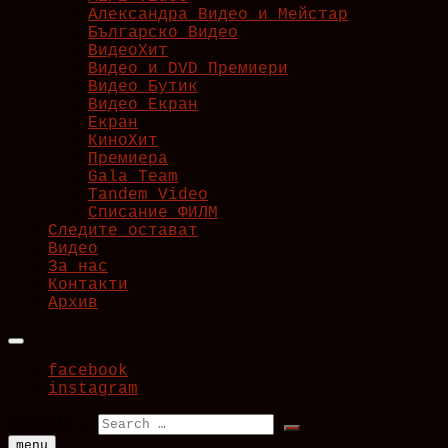
Александра Видео и Мейстар
Българско Видео
ВидеоХит
Видео и DVD Премиери
Видео Бутик
Видео Екран
Екран
КиноХит
Премиера
Gala Team
Tandem Video
Списание ФИЛМ
Следите остават
Видео
За нас
Контакти
Архив
facebook
instagram
Search …
menu