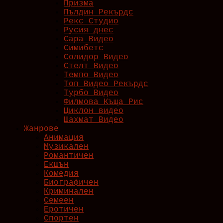
Призма
Пълдин Рекърдс
Рекс Студио
Русия днес
Сара Видео
Симибетс
Солидор Видео
Стелт Видео
Темпо Видео
Топ Видео Рекърдс
Турбо Видео
Филмова Къща Рис
Циклон видео
Шахмат Видео
Жанрове
Анимация
Музикален
Романтичен
Екшън
Комедия
Биографичен
Криминален
Семеен
Еротичен
Спортен