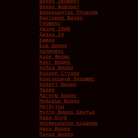
Видео Перфект
Видео Фаворит
Видеоцентър Пловдив
Виктория Видео
Геомикс
Джоли 2000
Диана 24
Емина
Еър Видео
Калинекс
Каре Филмс
Кинг Видео
Кобра Видео
Кондор Студио
Консорциум Пирамис
Корект Видео
Лидер
Магнум Видео
Мейджър Видео
Метбутон
Мулти Видео Център
Нави Клуб
Неофициално издание
Нико Видео
Панда Видео