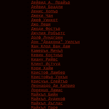
Дейвид А. Прайър
Дейвид Брадли
Денис Хопър
Джеки Чан
Джеф Уинкот
Джо Пеши
Джоди Фостър
Джулия Робъртс
Долф Лундгрен
Дон "Дракона" Уилсън
Жан Клод Ван Дам
Камерън Мичъл
Кевин Костнър
Киану Рийвс
Клинт Истууд
Кори Хайм
Кристоф Ламбер
Кристофър Уокън
Крисчън Слейтър
Леонардо Ди Каприо
Лоренцо Ламас
Майкъл Бийн
Майкъл Дудикоф
Майкъл Дъглас
Майкъл Паре