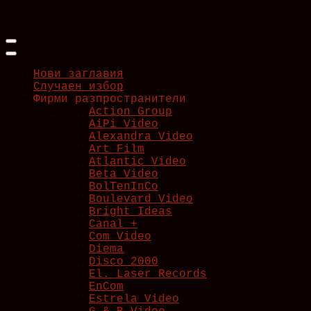
Skip
to
content
Нови заглавия
Случаен избор
Фирми разпространители
Action Group
AiPi Video
Alexandra Video
Art Film
Atlantic Video
Beta Video
BolTenInCo
Boulevard Video
Bright Ideas
Canal +
Com Video
Diema
Disco 2000
El. Laser Records
EnCom
Estrela Video