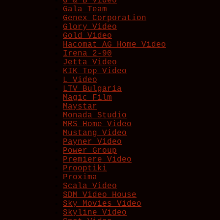
G & B Video
Gala Team
Genex Corporation
Glory Video
Gold Video
Hacomat AG Home Video
Irena 2-90
Jetta Video
KIK Top Video
L Video
LTV Bulgaria
Magic Film
Maystar
Monada Studio
MRS Home Video
Mustang Video
Payner Video
Power Group
Premiere Video
Prooptiki
Proxima
Scala Video
SDM Video House
Sky Movies Video
Skyline Video