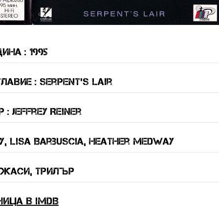
ина : 1995
авие : Serpent’s Lair
: Jeffrey Reiner
y, Lisa Barbuscia, Heather Medway
ужаси, трилър
ница в IMDB