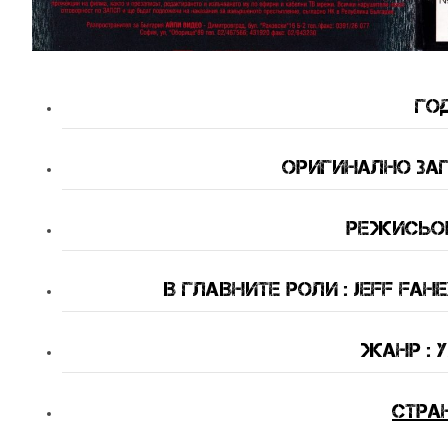
Год
Оригинално Загл
Режисьор 
В Главните Роли : Jeff Fahe
Жанр : 
Стра