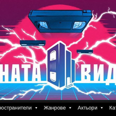
ространители
Жанрове
Актьори
Ка