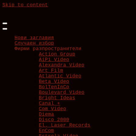
Skip to content
Нови заглавия
Случаен избор
Фирми разпространители
Action Group
AiPi Video
Alexandra Video
Art Film
Atlantic Video
Beta Video
BolTenInCo
Boulevard Video
Bright Ideas
Canal +
Com Video
Diema
Disco 2000
El. Laser Records
EnCom