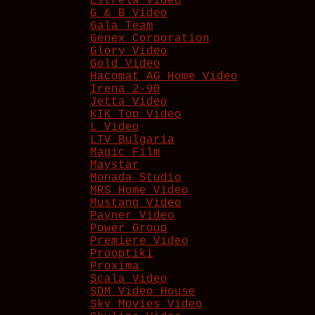
Estrela Video
G & B Video
Gala Team
Genex Corporation
Glory Video
Gold Video
Hacomat AG Home Video
Irena 2-90
Jetta Video
KIK Top Video
L Video
LTV Bulgaria
Magic Film
Maystar
Monada Studio
MRS Home Video
Mustang Video
Payner Video
Power Group
Premiere Video
Prooptiki
Proxima
Scala Video
SDM Video House
Sky Movies Video