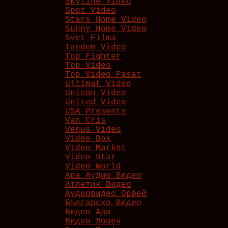
Skyline Video
Spot Video
Stars Home Video
Sunny Home Video
Svet Filma
Tandem Video
Top Fighter
Top Video
Top Video Pasat
Ultimat Video
Unison Video
United Video
USA Presents
Van Cris
Venus Video
Video Box
Video Market
Video Star
Video World
Ара Аудио Видео
Атлетик Видео
Аудиовидео Орфей
Българско Видео
Видео Ади
Видео Ловеч