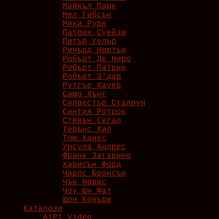
Майкъл Паре
Мел Гибсън
Мики Рурк
Патрик Суейзи
Питър Уелър
Ричърд Нортън
Робърт Де Ниро
Робърт Патрик
Робърт З'дар
Рутгър Хауер
Само Хънг
Силвестър Сталоун
Синтия Ротрок
Стивън Сегал
Терънс Хил
Том Ханкс
Урсула Андрес
Франк Загарино
Харисън Форд
Чарлс Бронсън
Чък Норис
Чоу Юн Фат
Шон Конъри
Каталози
AiPi Video