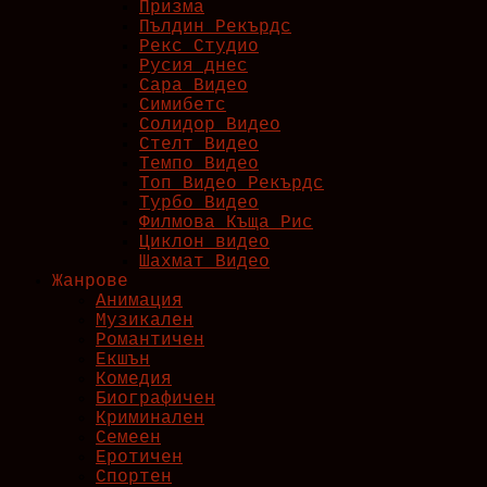
Призма
Пълдин Рекърдс
Рекс Студио
Русия днес
Сара Видео
Симибетс
Солидор Видео
Стелт Видео
Темпо Видео
Топ Видео Рекърдс
Турбо Видео
Филмова Къща Рис
Циклон видео
Шахмат Видео
Жанрове
Анимация
Музикален
Романтичен
Екшън
Комедия
Биографичен
Криминален
Семеен
Еротичен
Спортен