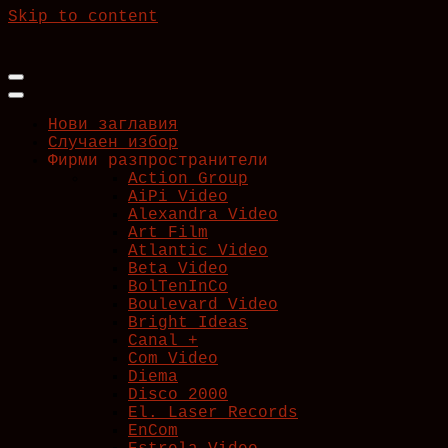
Skip to content
Нови заглавия
Случаен избор
Фирми разпространители
Action Group
AiPi Video
Alexandra Video
Art Film
Atlantic Video
Beta Video
BolTenInCo
Boulevard Video
Bright Ideas
Canal +
Com Video
Diema
Disco 2000
El. Laser Records
EnCom