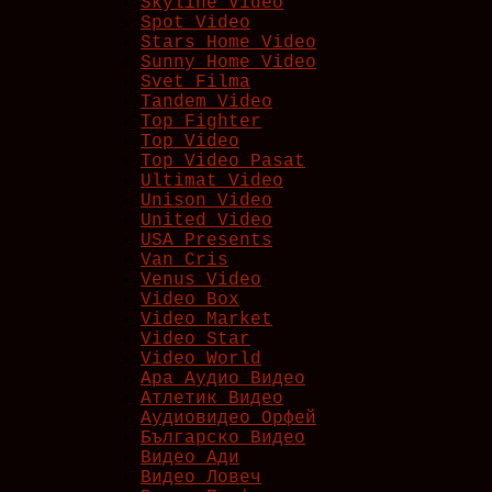
Skyline Video
Spot Video
Stars Home Video
Sunny Home Video
Svet Filma
Tandem Video
Top Fighter
Top Video
Top Video Pasat
Ultimat Video
Unison Video
United Video
USA Presents
Van Cris
Venus Video
Video Box
Video Market
Video Star
Video World
Ара Аудио Видео
Атлетик Видео
Аудиовидео Орфей
Българско Видео
Видео Ади
Видео Ловеч