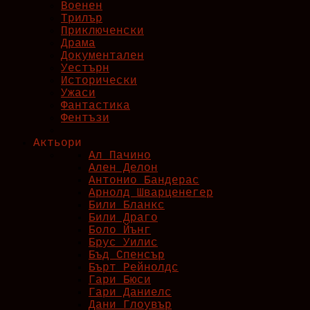
Военен
Трилър
Приключенски
Драма
Документален
Уестърн
Исторически
Ужаси
Фантастика
Фентъзи
Актьори
Ал Пачино
Ален Делон
Антонио Бандерас
Арнолд Шварценегер
Били Блaнкс
Били Драго
Боло Йънг
Брус Уилис
Бъд Спенсър
Бърт Рейнолдс
Гари Бюси
Гари Даниелс
Дани Глоувър