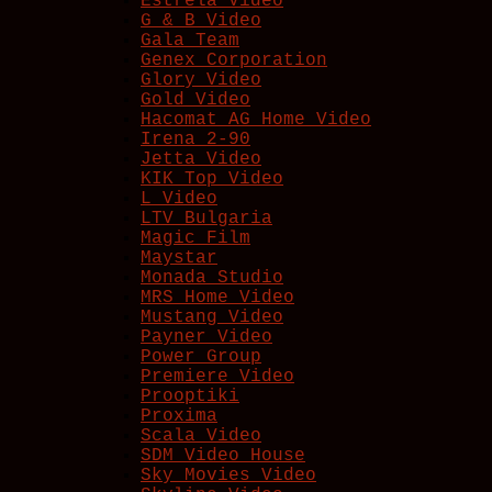
Estrela Video
G & B Video
Gala Team
Genex Corporation
Glory Video
Gold Video
Hacomat AG Home Video
Irena 2-90
Jetta Video
KIK Top Video
L Video
LTV Bulgaria
Magic Film
Maystar
Monada Studio
MRS Home Video
Mustang Video
Payner Video
Power Group
Premiere Video
Prooptiki
Proxima
Scala Video
SDM Video House
Sky Movies Video