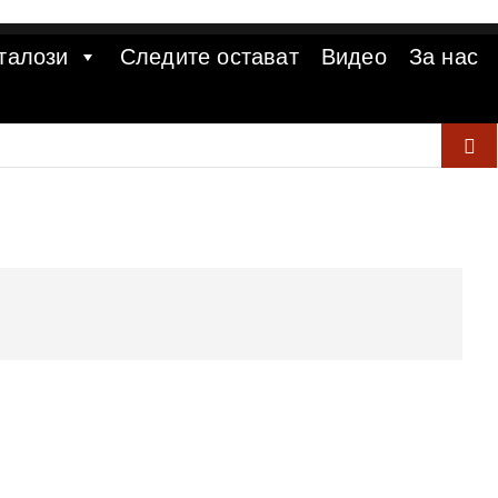
талози
Следите остават
Видео
За нас