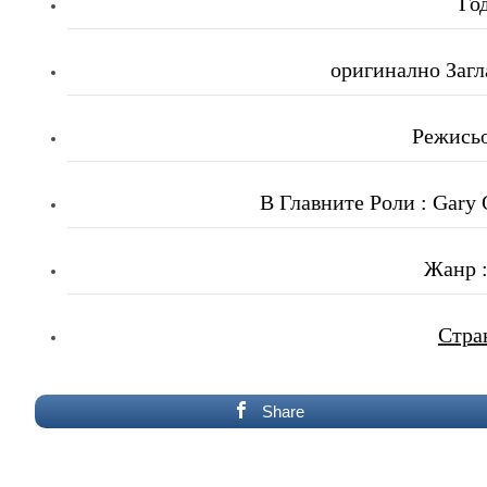
Го
оригинално Загл
Режисьо
В Главните Роли : Gary 
Жанр :
Стра
Share