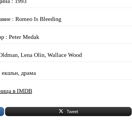
дина : 1993
авие : Romeo Is Bleeding
р : Peter Medak
Oldman, Lena Olin, Wallace Wood
 екшън, драма
ница в IMDB
Tweet