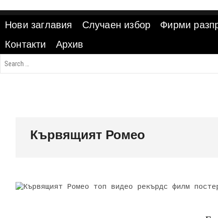
Skip
to
Нови заглавия
Случаен избор
Фирми разп
content
Контакти
Архив
Кървящият Ромео