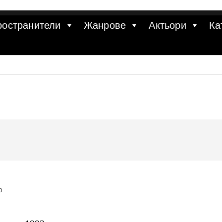
ространители
Жанрове
Актьори
Ка