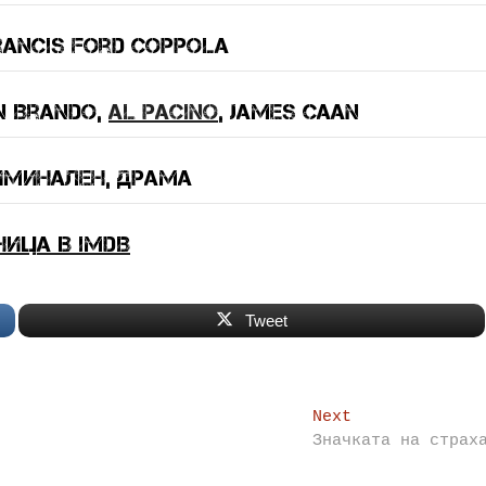
rancis Ford Coppola
n Brando,
Al Pacino
, James Caan
иминален, драма
ница в IMDB
Tweet
Next
Next
post:
Значката на страх