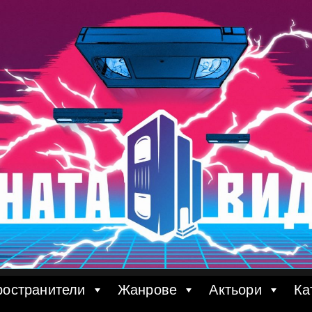
ространители
Жанрове
Актьори
Ка