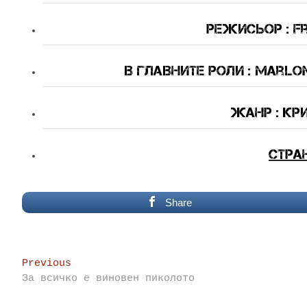
Режисьор : F
В Главните Роли : Marlo
Жанр : кр
Стра
Share
Post
Previous
Previous
post:
За всичко е виновен пиколото
navigation