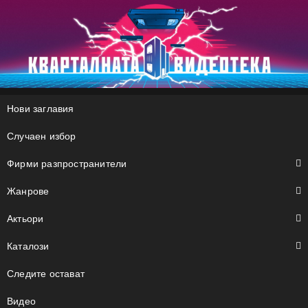
S
k
i
p
t
o
c
Нови заглавия
o
n
Случаен избор
t
e
Фирми разпространители
n
t
Жанрове
Актьори
Каталози
Следите остават
Видео