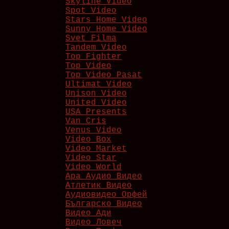
Skyline Video
Spot Video
Stars Home Video
Sunny Home Video
Svet Filma
Tandem Video
Top Fighter
Top Video
Top Video Pasat
Ultimat Video
Unison Video
United Video
USA Presents
Van Cris
Venus Video
Video Box
Video Market
Video Star
Video World
Ара Аудио Видео
Атлетик Видео
Аудиовидео Орфей
Българско Видео
Видео Ади
Видео Ловеч