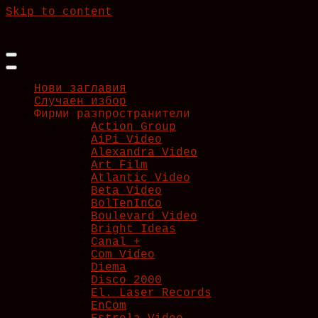
Skip to content
Нови заглавия
Случаен избор
Фирми разпространители
Action Group
AiPi Video
Alexandra Video
Art Film
Atlantic Video
Beta Video
BolTenInCo
Boulevard Video
Bright Ideas
Canal +
Com Video
Diema
Disco 2000
El. Laser Records
EnCom