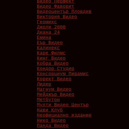
Видео Перфект
Видео Фаворит
Видеоцентър Пловдив
Виктория Видео
Геомикс
Джоли 2000
Диана 24
Емина
Еър Видео
Калинекс
Каре Филмс
Кинг Видео
Кобра Видео
Кондор Студио
Консорциум Пирамис
Корект Видео
Лидер
Магнум Видео
Мейджър Видео
Метбутон
Мулти Видео Център
Нави Клуб
Неофициално издание
Нико Видео
Панда Видео