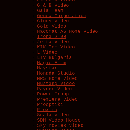
Estrela Video
G & B Video
Gala Team
Genex Corporation
Glory Video
Gold Video
Hacomat AG Home Video
Irena 2-90
Jetta Video
KIK Top Video
L Video
LTV Bulgaria
Magic Film
Maystar
Monada Studio
MRS Home Video
Mustang Video
Payner Video
Power Group
Premiere Video
Prooptiki
Proxima
Scala Video
SDM Video House
Sky Movies Video