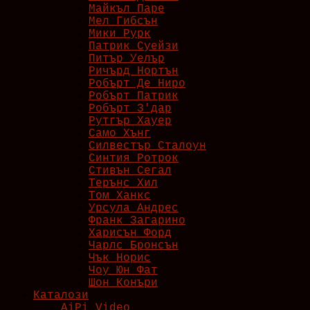
Майкъл Паре
Мел Гибсън
Мики Рурк
Патрик Суейзи
Питър Уелър
Ричърд Нортън
Робърт Де Ниро
Робърт Патрик
Робърт З'дар
Рутгър Хауер
Само Хънг
Силвестър Сталоун
Синтия Ротрок
Стивън Сегал
Терънс Хил
Том Ханкс
Урсула Андрес
Франк Загарино
Харисън Форд
Чарлс Бронсън
Чък Норис
Чоу Юн Фат
Шон Конъри
Каталози
AiPi Video