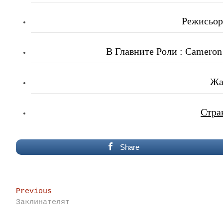
Режисьор 
В Главните Роли : Cameron M
Жа
Стра
Share
Post
Previous
Previous
post:
Заклинателят
navigation