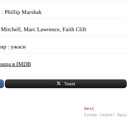
: Phillip Marshak
itchell, Marc Lawrence, Faith Clift
нр : ужаси
ница в IMDB
Tweet
Next
Next
post:
Супер героят Бру