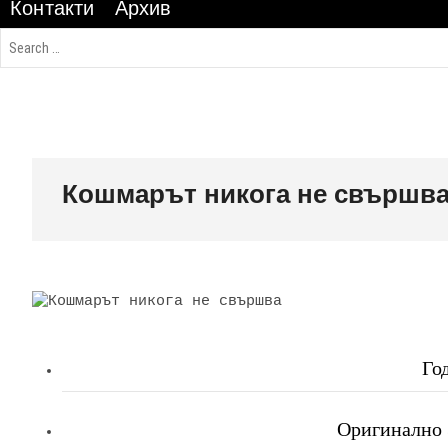
Контакти
Архив
Кошмарът никога не свършв
Го
Оригинално З