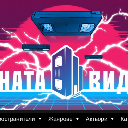
ространители
Жанрове
Актьори
Ка