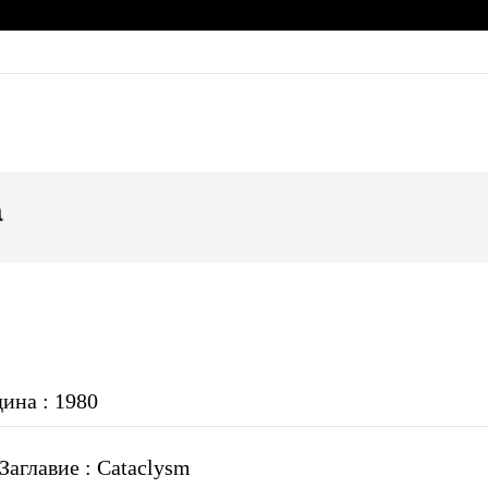
а
дина : 1980
аглавие : Cataclysm