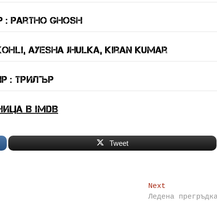
 : Partho Ghosh
ohli, Ayesha Jhulka, Kiran Kumar
р : трилър
ница в IMDB
Tweet
Next
Next
post:
Ледена прегръдк