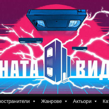
ространители
Жанрове
Актьори
Ка