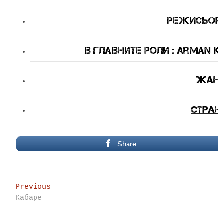
Режисьор
В Главните Роли : Arman K
Жан
Стра
Share
Post
Previous
Previous
post:
Кабаре
navigation