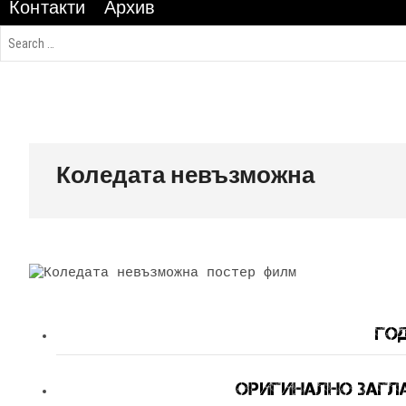
Контакти
Архив
Коледата невъзможна
Год
Оригинално Заглав