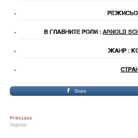
Режисьор
В Главните Роли :
Arnold Sc
Жанр : к
Стра
Share
Post
Previous
Previous
post:
Уедлок
navigation