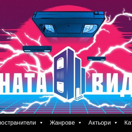
ространители
Жанрове
Актьори
Ка