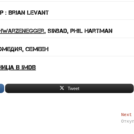
 : Brian Levant
hwarzenegger
, Sinbad, Phil Hartman
омедия, семеен
ница в IMDB
Tweet
Next
Отку