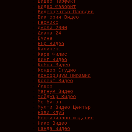
Видео Перфект
Видео Фаворит
Видеоцентър Пловдив
Виктория Видео
Геомикс
Джоли 2000
Диана 24
Емина
Еър Видео
Калинекс
Каре Филмс
Кинг Видео
Кобра Видео
Кондор Студио
Консорциум Пирамис
Корект Видео
Лидер
Магнум Видео
Мейджър Видео
Метбутон
Мулти Видео Център
Нави Клуб
Неофициално издание
Нико Видео
Панда Видео