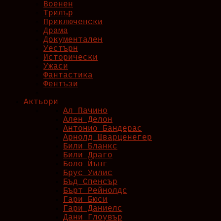
Военен
Трилър
Приключенски
Драма
Документален
Уестърн
Исторически
Ужаси
Фантастика
Фентъзи
Актьори
Ал Пачино
Ален Делон
Антонио Бандерас
Арнолд Шварценегер
Били Блaнкс
Били Драго
Боло Йънг
Брус Уилис
Бъд Спенсър
Бърт Рейнолдс
Гари Бюси
Гари Даниелс
Дани Глоувър