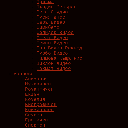
Призма
Пълдин Рекърдс
Рекс Студио
Русия днес
Сара Видео
Симибетс
Солидор Видео
Стелт Видео
Темпо Видео
Топ Видео Рекърдс
Турбо Видео
Филмова Къща Рис
Циклон видео
Шахмат Видео
Жанрове
Анимация
Музикален
Романтичен
Екшън
Комедия
Биографичен
Криминален
Семеен
Еротичен
Спортен