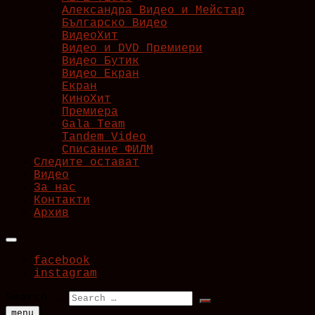
Александра Видео и Мейстар
Българско Видео
ВидеоХит
Видео и DVD Премиери
Видео Бутик
Видео Екран
Екран
КиноХит
Премиера
Gala Team
Tandem Video
Списание ФИЛМ
Следите остават
Видео
За нас
Контакти
Архив
facebook
instagram
Search …
menu