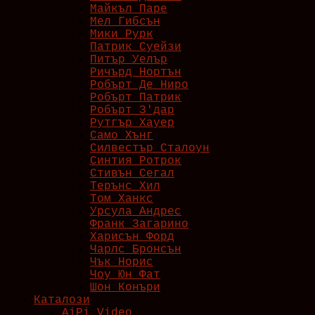
Майкъл Паре
Мел Гибсън
Мики Рурк
Патрик Суейзи
Питър Уелър
Ричърд Нортън
Робърт Де Ниро
Робърт Патрик
Робърт З'дар
Рутгър Хауер
Само Хънг
Силвестър Сталоун
Синтия Ротрок
Стивън Сегал
Терънс Хил
Том Ханкс
Урсула Андрес
Франк Загарино
Харисън Форд
Чарлс Бронсън
Чък Норис
Чоу Юн Фат
Шон Конъри
Каталози
AiPi Video