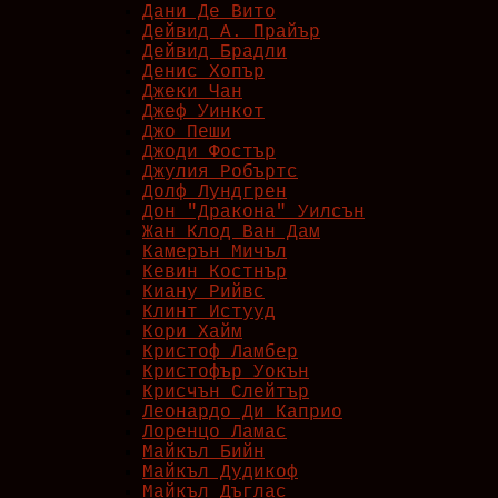
Дани Де Вито
Дейвид А. Прайър
Дейвид Брадли
Денис Хопър
Джеки Чан
Джеф Уинкот
Джо Пеши
Джоди Фостър
Джулия Робъртс
Долф Лундгрен
Дон "Дракона" Уилсън
Жан Клод Ван Дам
Камерън Мичъл
Кевин Костнър
Киану Рийвс
Клинт Истууд
Кори Хайм
Кристоф Ламбер
Кристофър Уокън
Крисчън Слейтър
Леонардо Ди Каприо
Лоренцо Ламас
Майкъл Бийн
Майкъл Дудикоф
Майкъл Дъглас