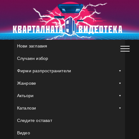
Skip
to
content
Нови заглавия
Случаен избор
Фирми разпространители
Жанрове
Актьори
Каталози
Следите остават
Видео