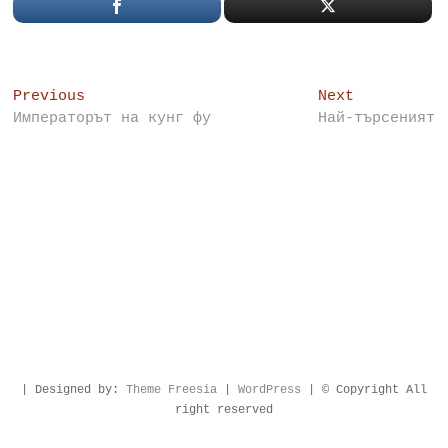
Post
Previous
Next
Previous
Next
post:
post:
Императорът на кунг фу
Най-търсеният
navigation
| Designed by:
Theme Freesia
|
WordPress
| © Copyright All
right reserved