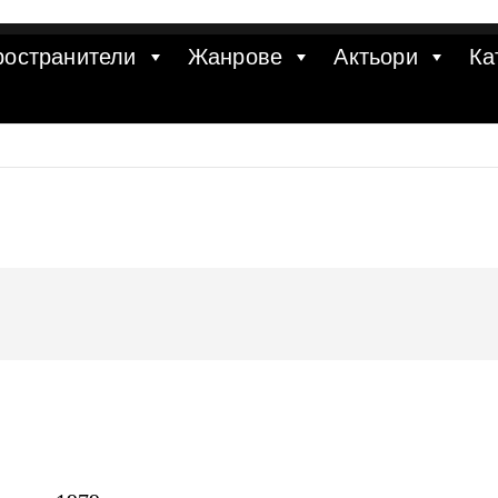
ространители
Жанрове
Актьори
Ка