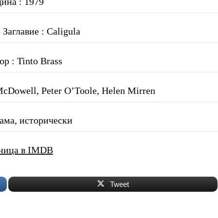
дина : 1979
Заглавие : Caligula
р : Tinto Brass
cDowell, Peter O’Toole, Helen Mirren
ама, исторически
ница в IMDB
Tweet