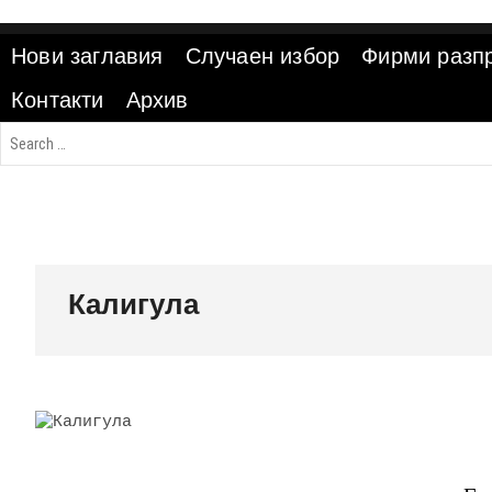
Skip
to
Нови заглавия
Случаен избор
Фирми разп
content
Контакти
Архив
Калигула