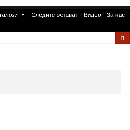
талози
Следите остават
Видео
За нас