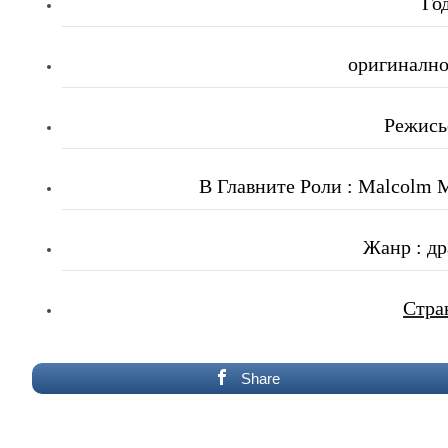
Го
оригинално 
Режисьо
В Главните Роли : Malcolm M
Жанр : др
Стра
Share