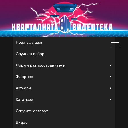
Skip
to
content
Нови заглавия
Случаен избор
Фирми разпространители
Жанрове
Актьори
Каталози
Следите остават
Видео