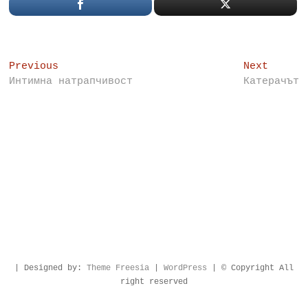
Post
Previous
Next
Previous
Next
post:
post:
Интимна натрапчивост
Катерачът
navigation
| Designed by:
Theme Freesia
|
WordPress
| © Copyright All
right reserved