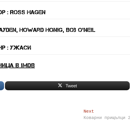
р : Ross Hagen
ayden, Howard Honig, Bob O’Neil
р : ужаси
ница в IMDB
Tweet
Next
Next
post:
Коварни прищълци 