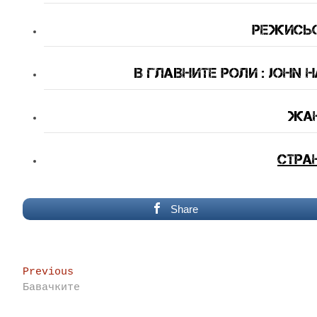
Режисьо
В Главните Роли : John H
Жан
Стра
Share
Post
Previous
Previous
post:
Бавачките
navigation