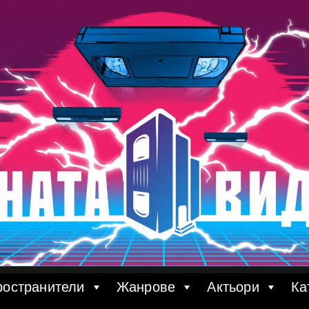
ространители
Жанрове
Актьори
Ка