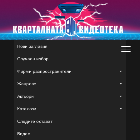
Skip
to
content
Нови заглавия
Случаен избор
Фирми разпространители
Жанрове
Актьори
Каталози
Следите остават
Видео