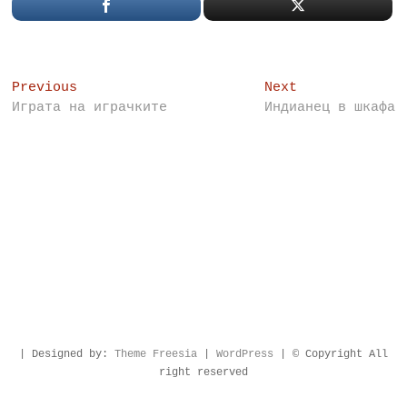
Post
Previous
Next
Previous
Next
post:
post:
Играта на играчките
Индианец в шкафа
navigation
| Designed by:
Theme Freesia
|
WordPress
| © Copyright All
right reserved