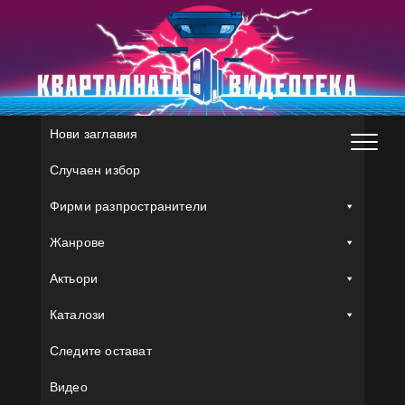
Skip
to
content
Нови заглавия
Случаен избор
Фирми разпространители
Жанрове
Актьори
Каталози
Следите остават
Видео