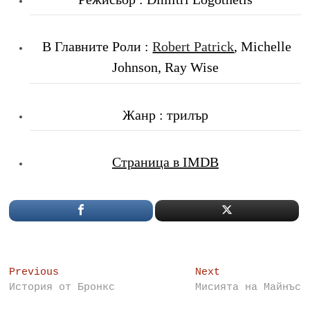
В Главните Роли
:
Robert Patrick
, Michelle
Johnson, Ray Wise
Жанр : трилър
Страница в IMDB
Post
Previous
Next
Previous
Next
post:
post:
История от Бронкс
Мисията на Майнъс
navigation