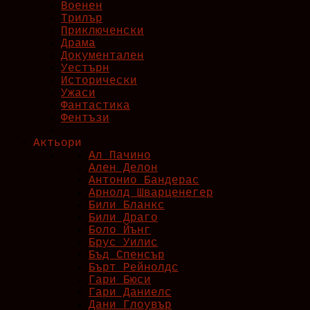
Военен
Трилър
Приключенски
Драма
Документален
Уестърн
Исторически
Ужаси
Фантастика
Фентъзи
Актьори
Ал Пачино
Ален Делон
Антонио Бандерас
Арнолд Шварценегер
Били Блaнкс
Били Драго
Боло Йънг
Брус Уилис
Бъд Спенсър
Бърт Рейнолдс
Гари Бюси
Гари Даниелс
Дани Глоувър