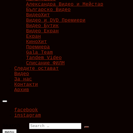
Александра Видео и Мейстар
Българско Видео
ВидеоХит
Видео и DVD Премиери
Видео Бутик
Видео Екран
Екран
КиноХит
Премиера
Gala Team
Tandem Video
Списание ФИЛМ
Следите остават
Видео
За нас
Контакти
Архив
facebook
instagram
Search …
menu