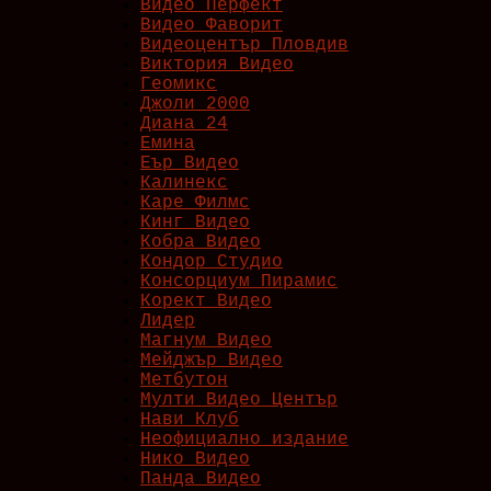
Видео Перфект
Видео Фаворит
Видеоцентър Пловдив
Виктория Видео
Геомикс
Джоли 2000
Диана 24
Емина
Еър Видео
Калинекс
Каре Филмс
Кинг Видео
Кобра Видео
Кондор Студио
Консорциум Пирамис
Корект Видео
Лидер
Магнум Видео
Мейджър Видео
Метбутон
Мулти Видео Център
Нави Клуб
Неофициално издание
Нико Видео
Панда Видео