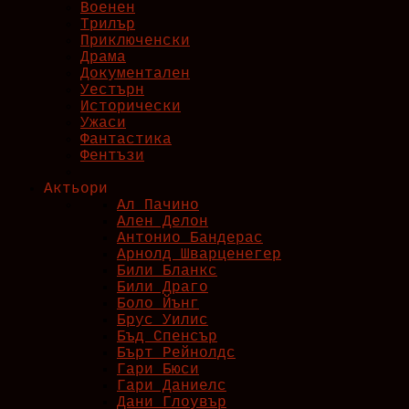
Военен
Трилър
Приключенски
Драма
Документален
Уестърн
Исторически
Ужаси
Фантастика
Фентъзи
Актьори
Ал Пачино
Ален Делон
Антонио Бандерас
Арнолд Шварценегер
Били Блaнкс
Били Драго
Боло Йънг
Брус Уилис
Бъд Спенсър
Бърт Рейнолдс
Гари Бюси
Гари Даниелс
Дани Глоувър