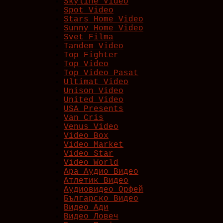
Skyline Video
Spot Video
Stars Home Video
Sunny Home Video
Svet Filma
Tandem Video
Top Fighter
Top Video
Top Video Pasat
Ultimat Video
Unison Video
United Video
USA Presents
Van Cris
Venus Video
Video Box
Video Market
Video Star
Video World
Ара Аудио Видео
Атлетик Видео
Аудиовидео Орфей
Българско Видео
Видео Ади
Видео Ловеч