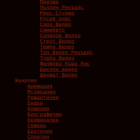
Призма
Пълдин Рекърдс
Рекс Студио
Русия днес
Сара Видео
Симибетс
Солидор Видео
Стелт Видео
Темпо Видео
Топ Видео Рекърдс
Турбо Видео
Филмова Къща Рис
Циклон видео
Шахмат Видео
Жанрове
Анимация
Музикален
Романтичен
Екшън
Комедия
Биографичен
Криминален
Семеен
Еротичен
Спортен