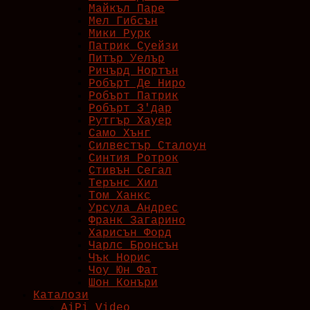
Майкъл Паре
Мел Гибсън
Мики Рурк
Патрик Суейзи
Питър Уелър
Ричърд Нортън
Робърт Де Ниро
Робърт Патрик
Робърт З'дар
Рутгър Хауер
Само Хънг
Силвестър Сталоун
Синтия Ротрок
Стивън Сегал
Терънс Хил
Том Ханкс
Урсула Андрес
Франк Загарино
Харисън Форд
Чарлс Бронсън
Чък Норис
Чоу Юн Фат
Шон Конъри
Каталози
AiPi Video