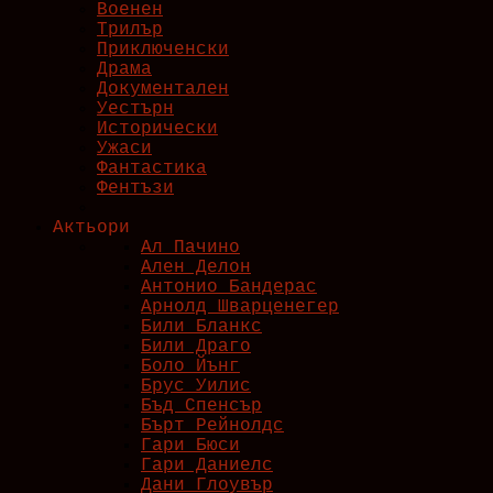
Военен
Трилър
Приключенски
Драма
Документален
Уестърн
Исторически
Ужаси
Фантастика
Фентъзи
Актьори
Ал Пачино
Ален Делон
Антонио Бандерас
Арнолд Шварценегер
Били Блaнкс
Били Драго
Боло Йънг
Брус Уилис
Бъд Спенсър
Бърт Рейнолдс
Гари Бюси
Гари Даниелс
Дани Глоувър