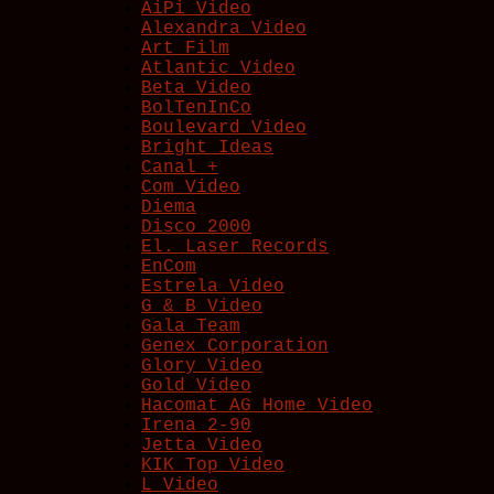
AiPi Video
Alexandra Video
Art Film
Atlantic Video
Beta Video
BolTenInCo
Boulevard Video
Bright Ideas
Canal +
Com Video
Diema
Disco 2000
El. Laser Records
EnCom
Estrela Video
G & B Video
Gala Team
Genex Corporation
Glory Video
Gold Video
Hacomat AG Home Video
Irena 2-90
Jetta Video
KIK Top Video
L Video