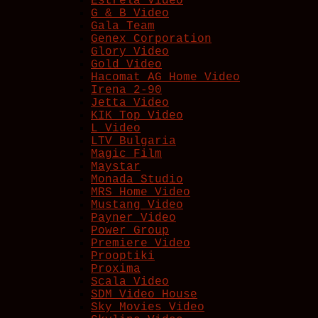
Estrela Video
G & B Video
Gala Team
Genex Corporation
Glory Video
Gold Video
Hacomat AG Home Video
Irena 2-90
Jetta Video
KIK Top Video
L Video
LTV Bulgaria
Magic Film
Maystar
Monada Studio
MRS Home Video
Mustang Video
Payner Video
Power Group
Premiere Video
Prooptiki
Proxima
Scala Video
SDM Video House
Sky Movies Video