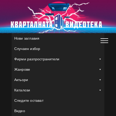
Skip
to
content
Нови заглавия
Случаен избор
Фирми разпространители
Жанрове
Актьори
Каталози
Следите остават
Видео