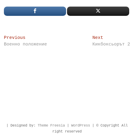
Post
Previous
Next
Previous
Next
post:
post:
Военно положение
Кикбоксьорът 2
navigation
| Designed by:
Theme Freesia
|
WordPress
| © Copyright All
right reserved