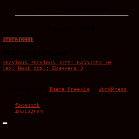
Жанр : драма, романтичен
Страница в IMDB
Share
Tweet
Post navigation
Previous
Previous post:
Казанова 70
Next
Next post:
Емануела 3
| Designed by:
Theme Freesia
|
WordPress
| © Copyright All right reserved
facebook
instagram