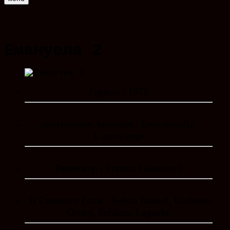
Емануела 2
Година : 1975
оригинално Заглавие : Emmanuelle:
L’antivierge
Режисьор : Francis Giacobetti
В Главните Роли : Sylvia Kristel, Umberto
Orsini, Frédéric Lagache