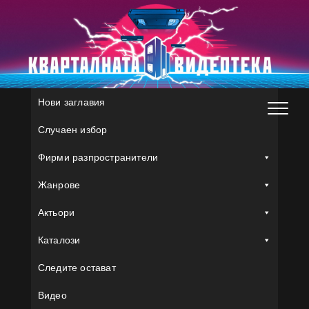
Skip
to
content
Нови заглавия
Случаен избор
Фирми разпространители
Жанрове
Актьори
Каталози
Следите остават
Видео