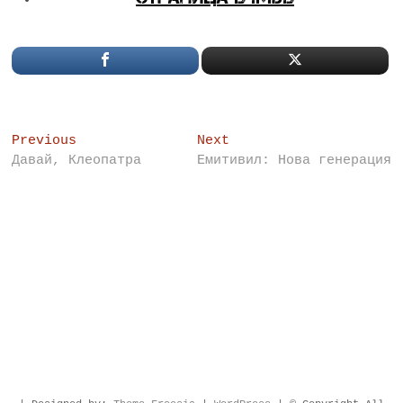
Post
Previous
Next
Previous
Next
post:
post:
Давай, Клеопатра
Емитивил: Нова генерация
navigation