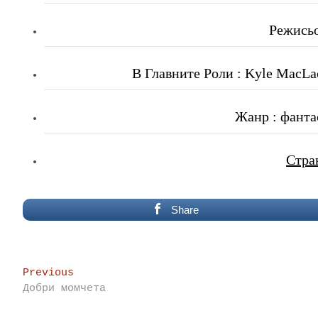
Режисьо
В Главните Роли : Kyle MacLac
Жанр : фанта
Стра
Share
Post
Previous
Previous
post:
Добри момчета
navigation