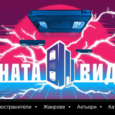
ространители
Жанрове
Актьори
Ка