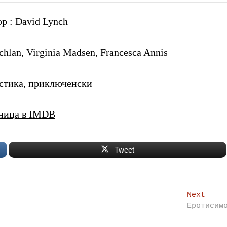
р : David Lynch
hlan, Virginia Madsen, Francesca Annis
стика, приключенски
ница в IMDB
Tweet
Next
Next
post
Еротисим