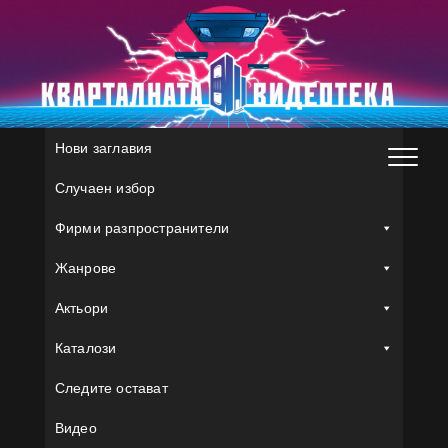
Skip
to
content
Нови заглавия
Случаен избор
Фирми разпространители
Жанрове
Актьори
Каталози
Следите остават
Видео