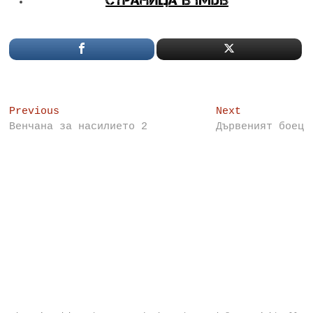
Post
Previous
Next
Previous
Next
post:
post:
Венчана за насилието 2
Дървеният боец
navigation