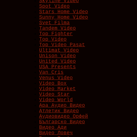
Skyline Video
Spot Video
Stars Home Video
Sunny Home Video
Svet Filma
Tandem Video
Top Fighter
Top Video
Top Video Pasat
Ultimat Video
Unison Video
United Video
USA Presents
Van Cris
Venus Video
Video Box
Video Market
Video Star
Video World
Ара Аудио Видео
Атлетик Видео
Аудиовидео Орфей
Българско Видео
Видео Ади
Видео Ловеч