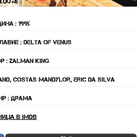
ина : 1995
авие : Delta of Venus
 : Zalman King
and, Costas Mandylor, Eric da Silva
р : драма
ница в IMDB