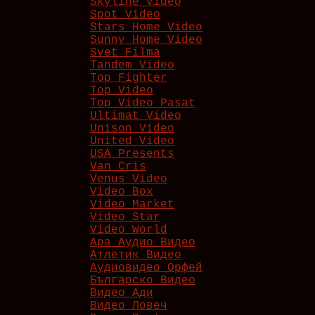
Skyline Video
Spot Video
Stars Home Video
Sunny Home Video
Svet Filma
Tandem Video
Top Fighter
Top Video
Top Video Pasat
Ultimat Video
Unison Video
United Video
USA Presents
Van Cris
Venus Video
Video Box
Video Market
Video Star
Video World
Ара Аудио Видео
Атлетик Видео
Аудиовидео Орфей
Българско Видео
Видео Ади
Видео Ловеч