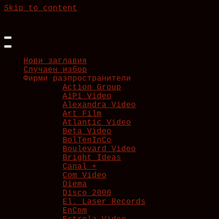
Skip to content
Нови заглавия
Случаен избор
Фирми разпространители
Action Group
AiPi Video
Alexandra Video
Art Film
Atlantic Video
Beta Video
BolTenInCo
Boulevard Video
Bright Ideas
Canal +
Com Video
Diema
Disco 2000
El. Laser Records
EnCom