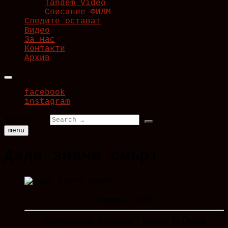
Tandem Video
Списание ФИЛМ
Следите остават
Видео
За нас
Контакти
Архив
facebook
instagram
Search …
menu
Дада значи смърт
Година : 1988
оригинално Заглавие : Dadah Is Death