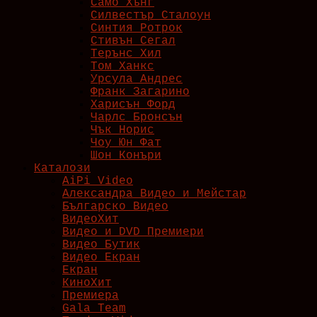
Само Хънг
Силвестър Сталоун
Синтия Ротрок
Стивън Сегал
Терънс Хил
Том Ханкс
Урсула Андрес
Франк Загарино
Харисън Форд
Чарлс Бронсън
Чък Норис
Чоу Юн Фат
Шон Конъри
Каталози
AiPi Video
Александра Видео и Мейстар
Българско Видео
ВидеоХит
Видео и DVD Премиери
Видео Бутик
Видео Екран
Екран
КиноХит
Премиера
Gala Team