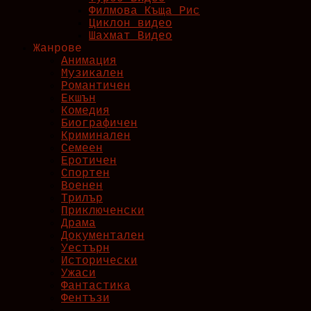
Филмова Къща Рис
Циклон видео
Шахмат Видео
Жанрове
Анимация
Музикален
Романтичен
Екшън
Комедия
Биографичен
Криминален
Семеен
Еротичен
Спортен
Военен
Трилър
Приключенски
Драма
Документален
Уестърн
Исторически
Ужаси
Фантастика
Фентъзи