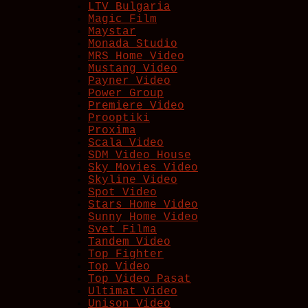
LTV Bulgaria
Magic Film
Maystar
Monada Studio
MRS Home Video
Mustang Video
Payner Video
Power Group
Premiere Video
Prooptiki
Proxima
Scala Video
SDM Video House
Sky Movies Video
Skyline Video
Spot Video
Stars Home Video
Sunny Home Video
Svet Filma
Tandem Video
Top Fighter
Top Video
Top Video Pasat
Ultimat Video
Unison Video