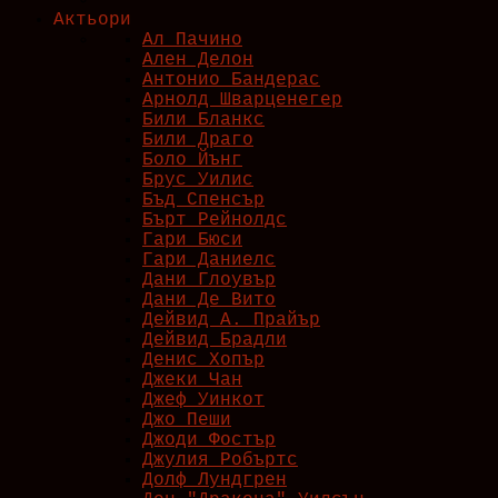
Актьори
Ал Пачино
Ален Делон
Антонио Бандерас
Арнолд Шварценегер
Били Блaнкс
Били Драго
Боло Йънг
Брус Уилис
Бъд Спенсър
Бърт Рейнолдс
Гари Бюси
Гари Даниелс
Дани Глоувър
Дани Де Вито
Дейвид А. Прайър
Дейвид Брадли
Денис Хопър
Джеки Чан
Джеф Уинкот
Джо Пеши
Джоди Фостър
Джулия Робъртс
Долф Лундгрен