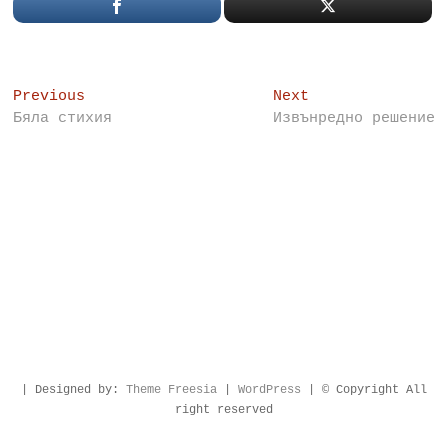
Post
Previous
Next
Previous
Next
post:
post:
Бяла стихия
Извънредно решение
navigation
| Designed by:
Theme Freesia
|
WordPress
| © Copyright All
right reserved