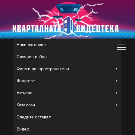
Skip
to
content
Нови заглавия
Случаен избор
Фирми разпространители
Жанрове
Актьори
Каталози
Следите остават
Видео