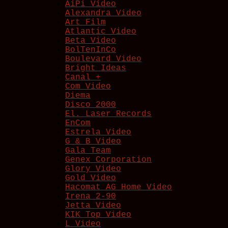
AiPi Video
Alexandra Video
Art Film
Atlantic Video
Beta Video
BolTenInCo
Boulevard Video
Bright Ideas
Canal +
Com Video
Diema
Disco 2000
El. Laser Records
EnCom
Estrela Video
G & B Video
Gala Team
Genex Corporation
Glory Video
Gold Video
Hacomat AG Home Video
Irena 2-90
Jetta Video
KIK Top Video
L Video