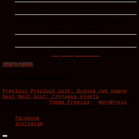
Режисьор : John McNaughton
В Главните Роли : Rae Dawn Chong, Don
Gordon, Tom Towles
Жанр : ужаси, фантастика
Страница в IMDB
Share
Tweet
Post navigation
Previous
Previous post:
Всички сме равни
Next
Next post:
Глутница кучета
| Designed by:
Theme Freesia
|
WordPress
|
© Copyright All right reserved
facebook
instagram