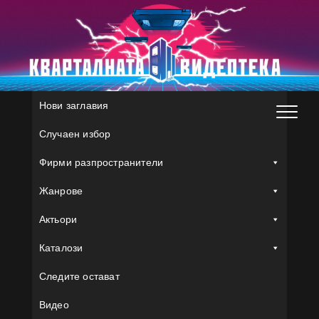
Skip
to
content
Нови заглавия
Случаен избор
Фирми разпространители
Жанрове
Актьори
Каталози
Следите остават
Видео