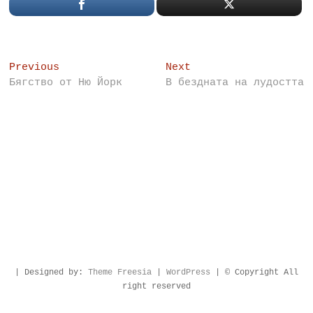
Post
Previous
Next
Previous
Next
post:
post:
Бягство от Ню Йорк
В бездната на лудостта
navigation
| Designed by:
Theme Freesia
|
WordPress
| © Copyright All
right reserved