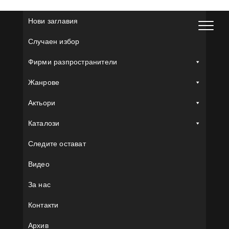
Skip
to
Нови заглавия
content
Случаен избор
Фирми разпространители
Жанрове
Актьори
Каталози
Следите остават
Видео
За нас
Контакти
Архив