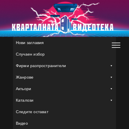
Skip
to
content
Нови заглавия
Случаен избор
Фирми разпространители
Жанрове
Актьори
Каталози
Следите остават
Видео