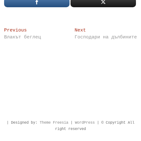
Post
Previous
Next
Previous
Next
post:
post:
Влакът беглец
Господари на дълбините
navigation
| Designed by:
Theme Freesia
|
WordPress
| © Copyright All
right reserved