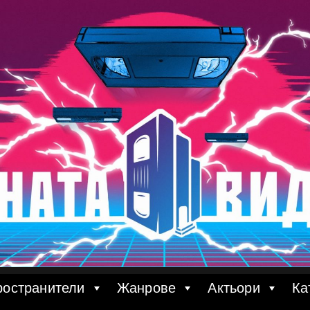
ространители
Жанрове
Актьори
Ка