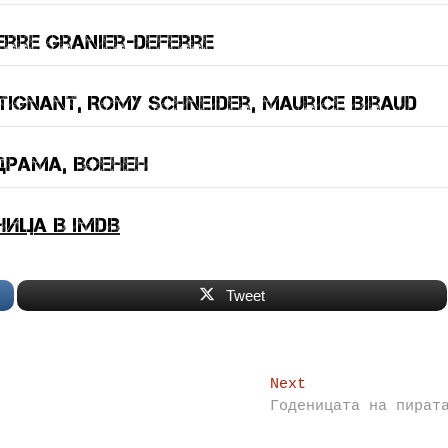
erre Granier-Deferre
tignant, Romy Schneider, Maurice Biraud
драма, военен
ница в IMDB
Tweet
Next
Next
post:
Годеницата на пират