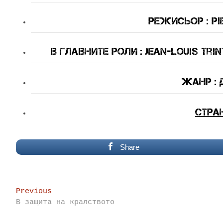
Режисьор : Pi
В Главните Роли : Jean-Louis Trin
Жанр : 
Стра
Share
Post
Previous
Previous
post:
В защита на кралството
navigation